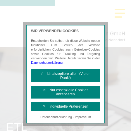
WIR VERWENDEN COOKIES
Bahe & Kollegen GmbH
Steuerberatung in Bad Nenndorf
Entscheiden Sie selbst, ob diese Website neben
funktionell zum Betrieb der Website
erforderlichen Cookies auch Betreiber-Cookies
sowie Cookies für Tracking und Targeting
verwenden darf. Weitere Details finden Sie in der
Datenschutzerklärung
.
✓ Ich akzeptiere alle (Vielen
Dank!)
✕ Nur essenzielle Cookies
akzeptieren
✎ Individuelle Präferenzen
·
Datenschutzerklärung
Impressum
Notwendige Cookies
ETL
Diese Cookies sind erforderlich, um die
grundlegende Funktionalität der Website