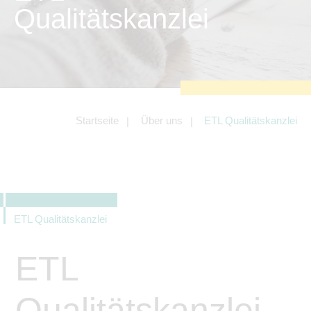
zu sichern.
Qualitätskanzlei
Tracking- und Targeting-Cookies
Diese Cookies sind erforderlich, um
unsere Website auf Ihre Bedürfnisse hin
zu optimieren. Hierzu gehört eine
bedarfsgerechte Gestaltung und
fortlaufende Verbesserung unseres
Angebotes einschließlich der
Verknüpfung zu Social-Media-
Angeboten von z.B. Facebook und
Startseite
Über uns
ETL Qualitätskanzlei
LinkedIn.
Betreibercookies
Diese Cookies sind erforderlich, um z.B.
Google Maps zu nutzen oder
eingebettete Videos abspielen zu
können.
ETL Qualitätskanzlei
ETL
Qualitätskanzlei