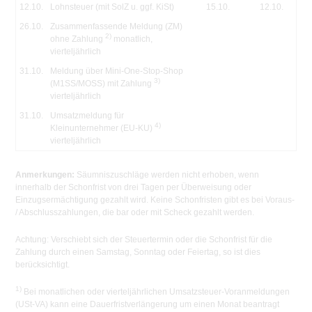
12.10.
Lohnsteuer (mit SolZ u. ggf. KiSt)
15.10.
12.10.
26.10.
Zusammenfassende Meldung (ZM)
2)
ohne Zahlung
monatlich,
vierteljährlich
31.10.
Meldung über Mini-One-Stop-Shop
3)
(M1SS/MOSS) mit Zahlung
vierteljährlich
31.10.
Umsatzmeldung für
4)
Kleinunternehmer (EU-KU)
vierteljährlich
Anmerkungen:
Säumniszuschläge werden nicht erhoben, wenn
innerhalb der Schonfrist von drei Tagen per Überweisung oder
Einzugsermächtigung gezahlt wird. Keine Schonfristen gibt es bei Voraus-
/ Abschlusszahlungen, die bar oder mit Scheck gezahlt werden.
Achtung:
Verschiebt sich der Steuertermin oder die Schonfrist für die
Zahlung durch einen Samstag, Sonntag oder Feiertag, so ist dies
berücksichtigt.
1)
Bei monatlichen oder vierteljährlichen Umsatzsteuer-Voranmeldungen
(USt-VA) kann eine Dauerfristverlängerung um einen Monat beantragt