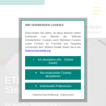
WIR VERWENDEN COOKIES
Bahe & Kollegen GmbH
Steuerberatung in Bad Nenndorf
Entscheiden Sie selbst, ob diese Website neben
funktionell zum Betrieb der Website
erforderlichen Cookies auch Betreiber-Cookies
sowie Cookies für Tracking und Targeting
verwenden darf. Weitere Details finden Sie in der
Datenschutzerklärung
.
✓ Ich akzeptiere alle (Vielen
Dank!)
✕ Nur essenzielle Cookies
akzeptieren
ETL
Steuertermine
✎ Individuelle Präferenzen
·
Datenschutzerklärung
Impressum
Notwendige Cookies
Diese Cookies sind erforderlich, um die
Die aktuellen Steuertermine –
grundlegende Funktionalität der Website