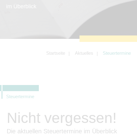
zu sichern.
im Überblick
Tracking- und Targeting-Cookies
Diese Cookies sind erforderlich, um
unsere Website auf Ihre Bedürfnisse hin
zu optimieren. Hierzu gehört eine
bedarfsgerechte Gestaltung und
fortlaufende Verbesserung unseres
Angebotes einschließlich der
Verknüpfung zu Social-Media-
Angeboten von z.B. Facebook und
Startseite
Aktuelles
Steuertermine
LinkedIn.
Betreibercookies
Diese Cookies sind erforderlich, um z.B.
Google Maps zu nutzen oder
eingebettete Videos abspielen zu
können.
Steuertermine
Nicht vergessen!
Die aktuellen Steuertermine im Überblick