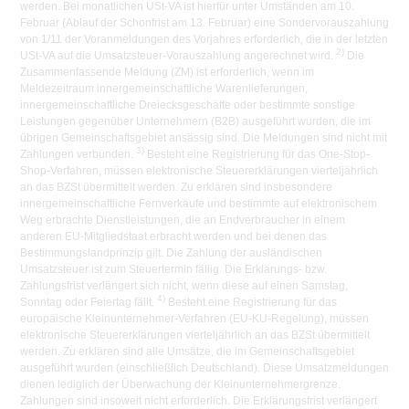
werden. Bei monatlichen USt-VA ist hierfür unter Umständen am 10.
Februar (Ablauf der Schonfrist am 13. Februar) eine Sondervorauszahlung
von 1/11 der Voranmeldungen des Vorjahres erforderlich, die in der letzten
2)
USt-VA auf die Umsatzsteuer-Vorauszahlung angerechnet wird.
Die
Zusammenfassende Meldung (ZM) ist erforderlich, wenn im
Meldezeitraum innergemeinschaftliche Warenlieferungen,
innergemeinschaftliche Dreiecksgeschäfte oder bestimmte sonstige
Leistungen gegenüber Unternehmern (B2B) ausgeführt wurden, die im
übrigen Gemeinschaftsgebiet ansässig sind. Die Meldungen sind nicht mit
3)
Zahlungen verbunden.
Besteht eine Registrierung für das One-Stop-
Shop-Verfahren, müssen elektronische Steuererklärungen vierteljährlich
an das BZSt übermittelt werden. Zu erklären sind insbesondere
innergemeinschaftliche Fernverkäufe und bestimmte auf elektronischem
Weg erbrachte Dienstleistungen, die an Endverbraucher in einem
anderen EU-Mitgliedstaat erbracht werden und bei denen das
Bestimmungslandprinzip gilt. Die Zahlung der ausländischen
Umsatzsteuer ist zum Steuertermin fällig. Die Erklärungs- bzw.
Zahlungsfrist verlängert sich nicht, wenn diese auf einen Samstag,
4)
Sonntag oder Feiertag fällt.
Besteht eine Registrierung für das
europäische Kleinunternehmer-Verfahren (EU-KU-Regelung), müssen
elektronische Steuererklärungen vierteljährlich an das BZSt übermittelt
werden. Zu erklären sind alle Umsätze, die im Gemeinschaftsgebiet
ausgeführt wurden (einschließlich Deutschland). Diese Umsatzmeldungen
dienen lediglich der Überwachung der Kleinunternehmergrenze.
Zahlungen sind insoweit nicht erforderlich. Die Erklärungsfrist verlängert