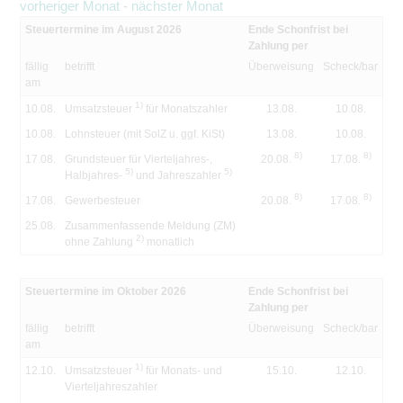
vorheriger Monat
-
nächster Monat
Steuertermine im August 2026
Ende Schonfrist bei
Zahlung per
fällig
betrifft
Überweisung
Scheck/bar
am
1)
10.08.
Umsatzsteuer
für Monatszahler
13.08.
10.08.
10.08.
Lohnsteuer (mit SolZ u. ggf. KiSt)
13.08.
10.08.
8)
8)
17.08.
Grundsteuer für Vierteljahres-,
20.08.
17.08.
5)
5)
Halbjahres-
und Jahreszahler
8)
8)
17.08.
Gewerbesteuer
20.08.
17.08.
25.08.
Zusammenfassende Meldung (ZM)
2)
ohne Zahlung
monatlich
Steuertermine im Oktober 2026
Ende Schonfrist bei
Zahlung per
fällig
betrifft
Überweisung
Scheck/bar
am
1)
12.10.
Umsatzsteuer
für Monats- und
15.10.
12.10.
Vierteljahreszahler