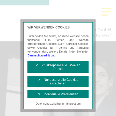
WIR VERWENDEN COOKIES
Bahe & Kollegen GmbH
Steuerberatung in Bad Nenndorf
Entscheiden Sie selbst, ob diese Website neben
funktionell zum Betrieb der Website
erforderlichen Cookies auch Betreiber-Cookies
sowie Cookies für Tracking und Targeting
verwenden darf. Weitere Details finden Sie in der
Datenschutzerklärung
.
✓ Ich akzeptiere alle (Vielen
Dank!)
✕ Nur essenzielle Cookies
akzeptieren
✎ Individuelle Präferenzen
·
Datenschutzerklärung
Impressum
Notwendige Cookies
Diese Cookies sind erforderlich, um die
grundlegende Funktionalität der Website