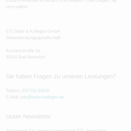
Zusammenarbeit ist einfach und bequem. Überzeugen Sie
sich selbst!
ETL Bahe & Kollegen GmbH
Steuerberatungsgesellschaft
Kurhausstraße 1a
31542 Bad Nenndorf
Sie haben Fragen zu unseren Leistungen?
Telefon:
(05723) 94030
E-Mail:
info@bahe-kollegen.de
Unser Newsletter
Abonnieren Sie unseren kostenlosen ETL-Newsletter.