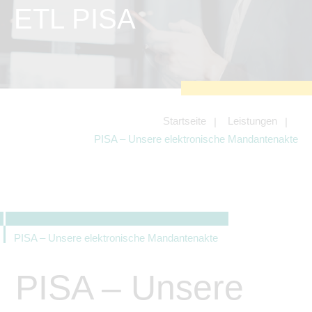
zu sichern.
ETL PISA
Tracking- und Targeting-Cookies
Diese Cookies sind erforderlich, um
unsere Website auf Ihre Bedürfnisse hin
zu optimieren. Hierzu gehört eine
bedarfsgerechte Gestaltung und
fortlaufende Verbesserung unseres
Angebotes einschließlich der
Verknüpfung zu Social-Media-
Angeboten von z.B. Facebook und
Startseite
Leistungen
LinkedIn.
PISA – Unsere elektronische Mandantenakte
Betreibercookies
Diese Cookies sind erforderlich, um z.B.
Google Maps zu nutzen oder
eingebettete Videos abspielen zu
können.
PISA – Unsere elektronische Mandantenakte
PISA – Unsere